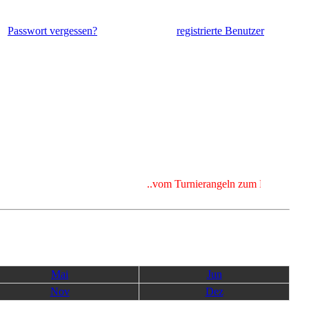
Passwort vergessen?
registrierte Benutzer
..vom Turnierangeln zum Fischen für K
Mai
Jun
Nov
Dez