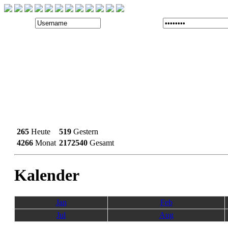
265
Heute
519
Gestern
4266
Monat
2172540
Gesamt
Kalender
Jan
Feb
Jul
Aug