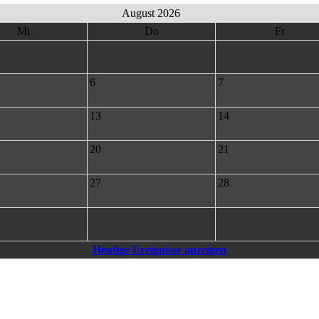
August 2026
Mi
Do
Fr
6
7
13
14
20
21
27
28
Heutige Ereignisse anzeigen