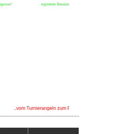
rgessen?
registrierte Benutzer
..vom Turnierangeln zum Fischen für Kinder leicht gemacht
Mai
Jun