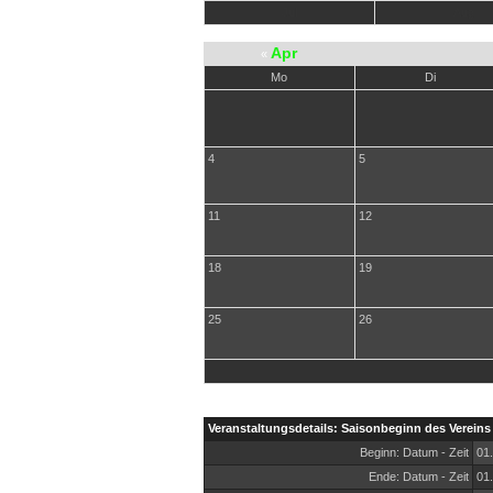
Jul
Aug
Apr
«
Mo
Di
4
5
11
12
18
19
25
26
Veranstaltungsdetails: Saisonbeginn des Vereins 
Beginn: Datum - Zeit
01.
Ende: Datum - Zeit
01.