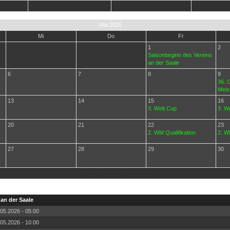
Sep
Okt
Mai 2026
Mi
Do
Fr
1
2
Saisonbeginn des Vereins
an der Saale
6
7
8
9
36. 
Meis
13
14
15
16
3. Welt Cup
3. W
20
21
22
23
2. WM Qualifikation
2. WM
27
28
29
30
Heutige Ereignisse anzeigen
an der Saale
05.2026 - 05:00
05.2026 - 10:00