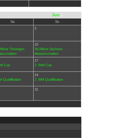
Nov
Dez
Jun
»
Sa
So
3
10
Offene Thüringen
36.0ffene Sachsen
terschaften
Meisterschaften
17
elt Cup
3. Welt Cup
24
 Qualifikation
2. WM Qualifikation
31