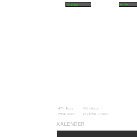
474
Heute
463
Gestern
2984
Monat
2171258
Gesamt
KALENDER
Jan
Feb