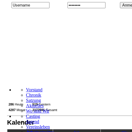
Vorstand
Chronik
Satzung
286
Heute
519
Gestern
Aktuelles
4287
Monat
2172561
Gesamt
Wo sind Wir
Casting
Kalender
Jugend
Vereinsleben