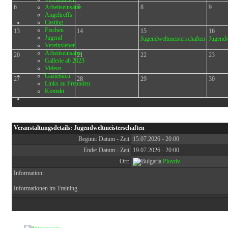
6
Arbeitseinsätze
7
8
9
Angeltreffs
Casting
Fischen
13
14
15
16
Jugend
Jugendweltmeisterschaften
Jugendw
Vereinsleben
Arbeitseinsätze
20
21
22
23
Gallerie ab 2023
Videos
Gästebuch
27
28
29
30
Links zu Freunden
Kontakt
Heuti
Veranstaltungsdetails: Jugendweltmeisterschaften
Beginn: Datum - Zeit
15.07.2026 - 20:00
Ende: Datum - Zeit
19.07.2026 - 20:00
Ort:
Plovtiv
Information:
Informationen im Training