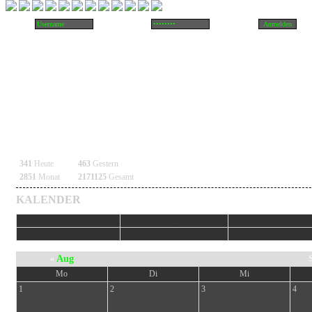
341
Heute
463
Gestern
2851
Monat
2171125
Gesamt
KALENDER
Jan
Feb
Mär
Jul
Aug
Sep
Aug
S
«
Mo
Di
Mi
1
2
3
4