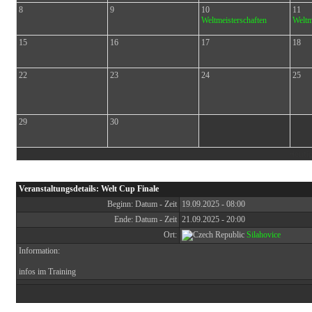
8
9
10
11
Weltmeisterschaften
Weltm
15
16
17
18
22
23
24
25
29
30
Heuti
Veranstaltungsdetails: Welt Cup Finale
Beginn: Datum - Zeit
19.09.2025 - 08:00
Ende: Datum - Zeit
21.09.2025 - 20:00
Ort:
Silahovice
Information:
infos im Training