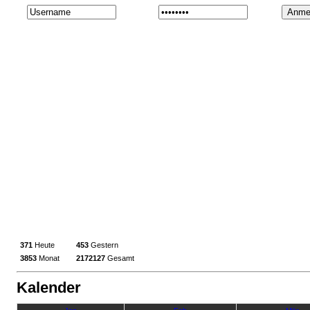
371
Heute
453
Gestern
3853
Monat
2172127
Gesamt
Kalender