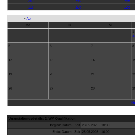
Jan
Feb
Mär
Jul
Aug
Sep
«
Apr
Mo
Di
Mi
1
A
5
6
7
8
12
13
14
1
19
20
21
2
26
27
28
2
He
Veranstaltungsdetails: 2. WM Qualifikation
Beginn: Datum - Zeit
23.05.2025 - 10:00
Ende: Datum - Zeit
25.05.2025 - 16:00