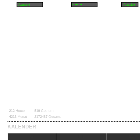
212
Heute
519
Gestern
4213
Monat
2172487
Gesamt
KALENDER
Jan
Feb
Mär