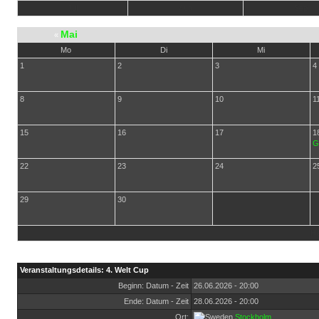
Jul
Aug
Sep
Mai
«
Mo
Di
Mi
1
2
3
4
8
9
10
1
15
16
17
1
G
22
23
24
2
29
30
He
Veranstaltungsdetails: 4. Welt Cup
Beginn: Datum - Zeit
26.06.2026 - 20:00
Ende: Datum - Zeit
28.06.2026 - 20:00
Ort:
Stockholm