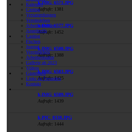
k-IMG_6571.JPG
Kalender
Aufrufe:
1381
Casting
Versammlungen
Vereinsleben
k-IMG_6577.JPG
Arbeitseinsätze
Angeltreffs
Aufrufe:
1452
Casting
Fischen
Jugend
k-IMG_6580.JPG
Vereinsleben
Aufrufe:
1388
Arbeitseinsätze
Gallerie ab 2023
Videos
k-IMG_6583.JPG
Gästebuch
Aufrufe:
1425
Links zu Freunden
Kontakt
k-IMG_6589.JPG
Aufrufe:
1439
k-PIC_8338.JPG
Aufrufe:
1444