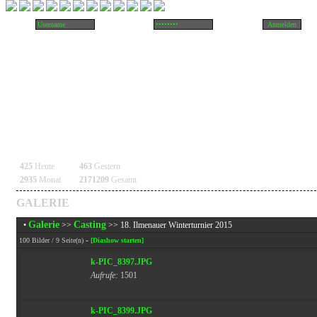
425
Heute
463
Gestern
2935
Monat
2171209
Gesamt
GALERIE
Galerie
Casting
•
>>
>> 18. Ilmenauer Winterturnier 2015
-
100 Bilder / 9 Seite(n)
[Diashow starten]
k-PIC_8397.JPG
Aufrufe:
1501
k-PIC_8399.JPG