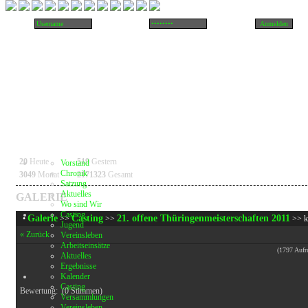
20
Heute
519
Gestern
Vorstand
Chronik
3049
Monat
2171323
Gesamt
Satzung
Aktuelles
GALERIE
Wo sind Wir
Casting
Galerie
Casting
21. offene Thüringenmeisterschaften 2011
•
>>
>>
>> k
Jugend
« Zurück
Vereinsleben
Arbeitseinsätze
(1797 Aufr
Aktuelles
Ergebnisse
Kalender
Casting
Bewertung:
(0 Stimmen)
Versammlungen
Vereinsleben