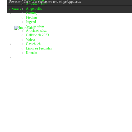
Bewerten: Du musst registriert und eingeloggt sein!
Arbeitseinsätze
Angeltreffs
« Zurück
Casting
Fischen
Jugend
Vereinsleben
Arbeitseinsätze
Gallerie ab 2023
Videos
Gästebuch
Links zu Freunden
Kontakt