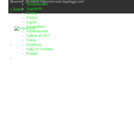
Bewerten: Du musst registriert und eingeloggt sein!
Arbeitseinsätze
Angeltreffs
« Zurück
Casting
Fischen
Jugend
Vereinsleben
Arbeitseinsätze
Gallerie ab 2023
Videos
Gästebuch
Links zu Freunden
Kontakt