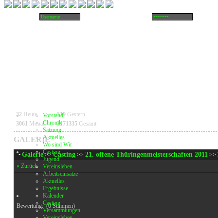
32
Heute
519
Gestern
Vorstand
Chronik
3061
Monat
2171335
Gesamt
Satzung
Aktuelles
GALERIE
Wo sind Wir
Casting
Galerie
Casting
21. offene Thüringenmeisterschaften 2011
•
>>
>>
>> 
Jugend
« Zurück
Vereinsleben
Arbeitseinsätze
Aktuelles
Ergebnisse
Kalender
Casting
Bewertung:
(0 Stimmen)
Versammlungen
Vereinsleben