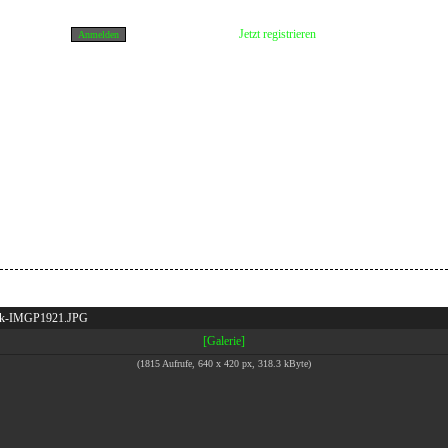
Jetzt registrieren
k-IMGP1921.JPG
[Galerie]
(1815 Aufrufe, 640 x 420 px, 318.3 kByte)