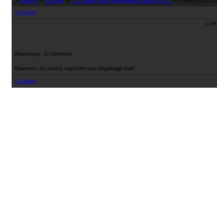
•
Galerie
>>
Casting
>>
21. offene Thüringenmeisterschaften 2011
>> k-IMGP1922.J
« Zurück
(1798
Bewertung:
(0 Stimmen)
Bewerten: Du musst registriert und eingeloggt sein!
« Zurück