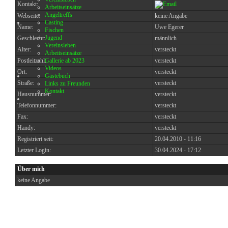
Kontakt:
Arbeitseinsätze
Angeltreffs
Webseite:
keine Angabe
Casting
Name:
Uwe Egerer
Fischen
Jugend
Geschlecht:
männlich
Vereinsleben
Alter:
versteckt
Arbeitseinsätze
Postleitzahl:
Gallerie ab 2023
versteckt
Videos
Ort:
versteckt
Gästebuch
Straße:
versteckt
Links zu Freunden
Kontakt
Hausnummer:
versteckt
Telefonnummer:
versteckt
Fax:
versteckt
Handy:
versteckt
Registriert seit:
20.04.2010 - 11:16
Letzter Login:
30.04.2024 - 17:12
Über mich
keine Angabe