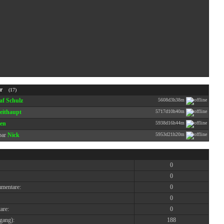
r
(17)
af Schulz
5608d3h38m
eithaupt
5717d10h40m
en
5938d16h44m
Nick
5953d21h20m
0
0
mentare:
0
0
are:
0
gang):
188