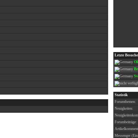
Letzte Besuche
Ol
Br
Sv
Statistik
Forumthemen:
Neuigkeiten:
Neuigkeitenkom
Forumbeiträge:
Artikelkomment
Messenger (Ein