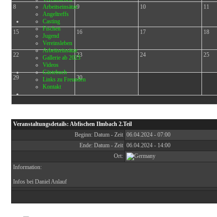
8
Arbeitseinsätze
9
10
11
Angeltreffs
Casting
Fischen
15
16
17
18
Jugend
Vereinsleben
Arbeitseinsätze
22
23
24
25
Gallerie ab 2023
Videos
Gästebuch
29
30
Links zu Freunden
Kontakt
Heuti
Veranstaltungsdetails: Abfischen Ilmbach 2.Teil
Beginn: Datum - Zeit
06.04.2024 - 07:00
Ende: Datum - Zeit
06.04.2024 - 14:00
Ort:
Information:
Infos bei Daniel Anlauf